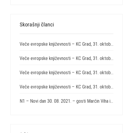
Skorašnji članci
Veče evropske književnosti – KC Grad, 31. oktobar 2021. – „Svirepost“ Nikole Lađoje i „Izabrane drame“ Juna Fosea
Veče evropske književnosti – KC Grad, 31. oktobar 2021. – „Na kočijama Svetog Ilije“ Endrea Adija
Veče evropske književnosti – KC Grad, 31. oktobar 2021. – „Sedam komedija“ Tita Makcija Plauta
Veče evropske književnosti – KC Grad, 31. oktobar 2021. – „Istočno od Zapada“ Miroslava Penkova
N1 – Novi dan 30. 08. 2021. – gosti Marćin Viha i Aleksandar Božić