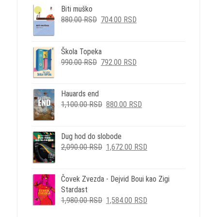
Biti muško
ORIGINALNA
TRENUTNA
880.00
RSD
704.00
RSD
CENA
CENA
JE
JE:
BILA:
704.00 RSD.
Škola Topeka
ORIGINALNA
TRENUTNA
880.00 RSD.
990.00
RSD
792.00
RSD
CENA
CENA
JE
JE:
BILA:
792.00 RSD.
Hauards end
ORIGINALNA
TRENUTNA
990.00 RSD.
1,100.00
RSD
880.00
RSD
CENA
CENA
JE
JE:
BILA:
880.00 RSD.
Dug hod do slobode
ORIGINALNA
TRENUTNA
1,100.00 RSD.
2,090.00
RSD
1,672.00
RSD
CENA
CENA
JE
JE:
BILA:
1,672.00 RSD.
Čovek Zvezda - Dejvid Boui kao Zigi
2,090.00 RSD.
Stardast
ORIGINALNA
TRENUTNA
1,980.00
RSD
1,584.00
RSD
CENA
CENA