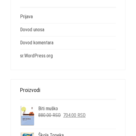
Prijava
Dovod unosa
Dovod komentara
sr.WordPress.org
Proizvodi
Biti muško
ORIGINALNA
TRENUTNA
880.00
RSD
704.00
RSD
CENA
CENA
JE
JE:
BILA:
704.00 RSD.
Škola Topeka