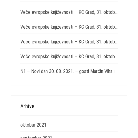
Veče evropske književnosti – KC Grad, 31. oktobar 2021. – „Svirepost“ Nikole Lađoje i „Izabrane drame“ Juna Fosea
Veče evropske književnosti – KC Grad, 31. oktobar 2021. – „Na kočijama Svetog Ilije“ Endrea Adija
Veče evropske književnosti – KC Grad, 31. oktobar 2021. – „Sedam komedija“ Tita Makcija Plauta
Veče evropske književnosti – KC Grad, 31. oktobar 2021. – „Istočno od Zapada“ Miroslava Penkova
N1 – Novi dan 30. 08. 2021. – gosti Marćin Viha i Aleksandar Božić
Arhive
oktobar 2021