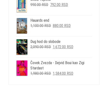
ORIGINALNA
TRENUTNA
880.00 RSD.
990.00
RSD
792.00
RSD
CENA
CENA
JE
JE:
BILA:
792.00 RSD.
Hauards end
ORIGINALNA
TRENUTNA
990.00 RSD.
1,100.00
RSD
880.00
RSD
CENA
CENA
JE
JE:
BILA:
880.00 RSD.
Dug hod do slobode
ORIGINALNA
TRENUTNA
1,100.00 RSD.
2,090.00
RSD
1,672.00
RSD
CENA
CENA
JE
JE:
BILA:
1,672.00 RSD.
Čovek Zvezda - Dejvid Boui kao Zigi
2,090.00 RSD.
Stardast
ORIGINALNA
TRENUTNA
1,980.00
RSD
1,584.00
RSD
CENA
CENA
JE
JE:
BILA:
1,584.00 RSD.
1,980.00 RSD.