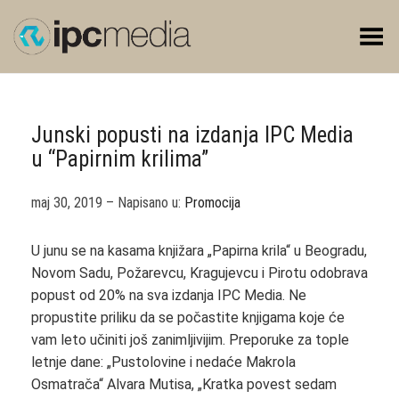
Toggle Menu
Junski popusti na izdanja IPC Media
u “Papirnim krilima”
maj 30, 2019 – Napisano u:
Promocija
U junu se na kasama knjižara „Papirna krila“ u Beogradu,
Novom Sadu, Požarevcu, Kragujevcu i Pirotu odobrava
popust od 20% na sva izdanja IPC Media. Ne
propustite priliku da se počastite knjigama koje će
vam leto učiniti još zanimljivijim. Preporuke za tople
letnje dane: „Pustolovine i nedaće Makrola
Osmatrača“ Alvara Mutisa, „Kratka povest sedam