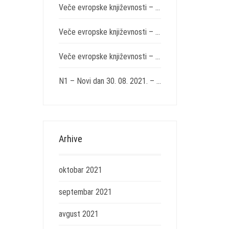
Veče evropske književnosti – KC Grad, 31. oktobar 2021. – „Na kočijama Svetog Ilije“ Endrea Adija
Veče evropske književnosti – KC Grad, 31. oktobar 2021. – „Sedam komedija“ Tita Makcija Plauta
Veče evropske književnosti – KC Grad, 31. oktobar 2021. – „Istočno od Zapada“ Miroslava Penkova
N1 – Novi dan 30. 08. 2021. – gosti Marćin Viha i Aleksandar Božić
Arhive
oktobar 2021
septembar 2021
avgust 2021