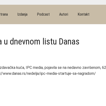
trana
Izdanja
Podcast
Autori
Kontakt
a u dnevnom listu Danas
izdavačka kuća, IPC media, pojavila se na nedavno završenom, 62
//www.danas.rs/nedelja/ipc-media-startuje-sa-nagradom/