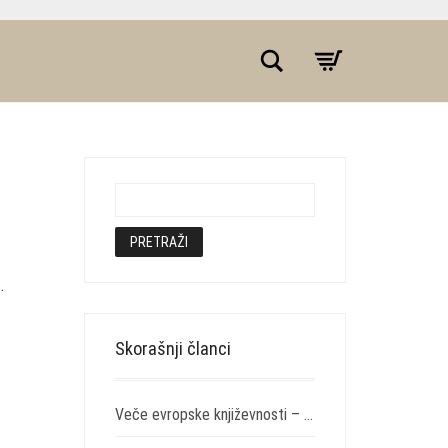
Pretraživanje
.
Skorašnji članci
Veče evropske književnosti – KC Grad, 31. oktobar 2021. – „Svirepost“ Nikole Lađoje i „Izabrane drame“ Juna Fosea