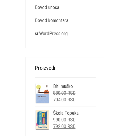
Dovod unosa
Dovod komentara
sr.WordPress.org
Proizvodi
Biti muško
ORIGINALNA
880.00
RSD
CENA
TRENUTNA
704.00
RSD
JE
CENA
BILA:
JE:
Škola Topeka
ORIGINALNA
880.00 RSD.
704.00 RSD.
990.00
RSD
CENA
TRENUTNA
792.00
RSD
JE
CENA