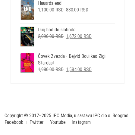
BILA:
792.00 RSD.
Hauards end
ORIGINALNA
TRENUTNA
990.00 RSD.
1,100.00
RSD
880.00
RSD
CENA
CENA
JE
JE:
BILA:
880.00 RSD.
Dug hod do slobode
ORIGINALNA
TRENUTNA
1,100.00 RSD.
2,090.00
RSD
1,672.00
RSD
CENA
CENA
JE
JE:
BILA:
1,672.00 RSD.
Čovek Zvezda - Dejvid Boui kao Zigi
2,090.00 RSD.
Stardast
ORIGINALNA
TRENUTNA
1,980.00
RSD
1,584.00
RSD
CENA
CENA
JE
JE:
BILA:
1,584.00 RSD.
1,980.00 RSD.
Copyright © 2017–2025 IPC Media, u sastavu IPC d.o.o. Beograd
Facebook
Twitter
Youtube
Instagram