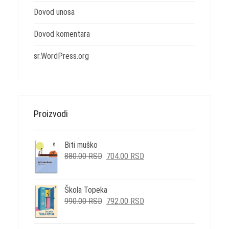
Dovod unosa
Dovod komentara
sr.WordPress.org
Proizvodi
Biti muško
ORIGINALNA
TRENUTNA
880.00
RSD
704.00
RSD
CENA
CENA
JE
JE:
BILA:
704.00 RSD.
Škola Topeka
ORIGINALNA
TRENUTNA
880.00 RSD.
990.00
RSD
792.00
RSD
CENA
CENA
JE
JE: