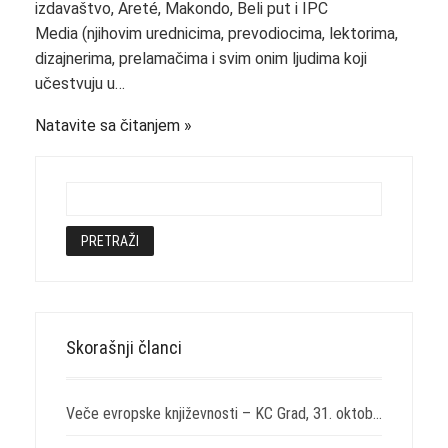
izdavaštvo, Areté, Makondo, Beli put i IPC
Media (njihovim urednicima, prevodiocima, lektorima,
dizajnerima, prelamačima i svim onim ljudima koji
učestvuju u…
Natavite sa čitanjem
Skorašnji članci
Veče evropske književnosti – KC Grad, 31. oktobar 2021. – „Svirepost“ Nikole Lađoje i „Izabrane drame“ Juna Fosea