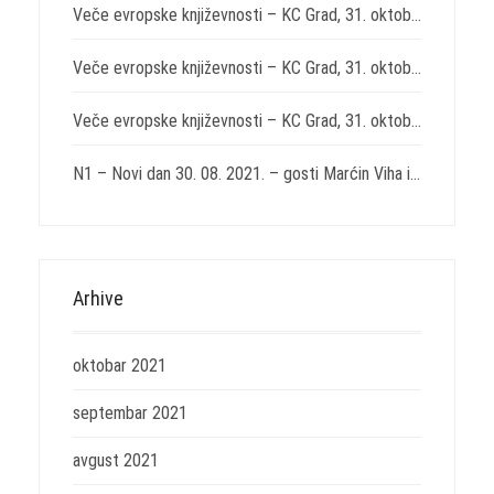
Veče evropske književnosti – KC Grad, 31. oktobar 2021. – „Na kočijama Svetog Ilije“ Endrea Adija
Veče evropske književnosti – KC Grad, 31. oktobar 2021. – „Sedam komedija“ Tita Makcija Plauta
Veče evropske književnosti – KC Grad, 31. oktobar 2021. – „Istočno od Zapada“ Miroslava Penkova
N1 – Novi dan 30. 08. 2021. – gosti Marćin Viha i Aleksandar Božić
Arhive
oktobar 2021
septembar 2021
avgust 2021