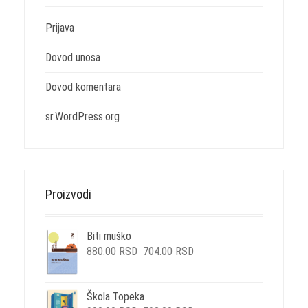
Prijava
Dovod unosa
Dovod komentara
sr.WordPress.org
Proizvodi
Biti muško
ORIGINALNA
TRENUTNA
880.00
RSD
704.00
RSD
CENA
CENA
JE
JE:
BILA:
704.00 RSD.
Škola Topeka