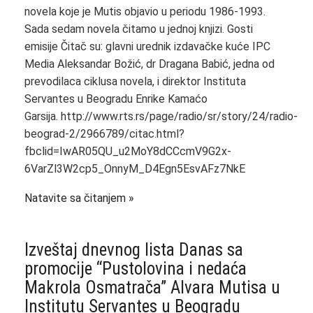
novela koje je Mutis objavio u periodu 1986-1993.
Sada sedam novela čitamo u jednoj knjizi. Gosti
emisije Čitač su: glavni urednik izdavačke kuće IPC
Media Aleksandar Božić, dr Dragana Babić, jedna od
prevodilaca ciklusa novela, i direktor Instituta
Servantes u Beogradu Enrike Kamaćo
Garsija. http://www.rts.rs/page/radio/sr/story/24/radio-
beograd-2/2966789/citac.html?
fbclid=IwAR05QU_u2MoY8dCCcmV9G2x-
6VarZl3W2cp5_OnnyM_D4Egn5EsvAFz7NkE
Natavite sa čitanjem
Izveštaj dnevnog lista Danas sa
promocije “Pustolovina i nedaća
Makrola Osmatrača” Alvara Mutisa u
Institutu Servantes u Beogradu