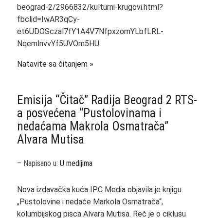
beograd-2/2966832/kulturni-krugovi.html?
fbclid=IwAR3qCy-
et6UDOSczal7fY1A4V7NfpxzomYLbfLRL-
NqemlnvvYf5UVOm5HU
Natavite sa čitanjem
Emisija “Čitač” Radija Beograd 2 RTS-
a posvećena “Pustolovinama i
nedaćama Makrola Osmatrača”
Alvara Mutisa
– Napisano u:
U medijima
Nova izdavačka kuća IPC Media objavila je knjigu
„Pustolovine i nedaće Markola Osmatrača“,
kolumbijskog pisca Alvara Mutisa. Reč je o ciklusu