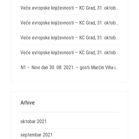
Veče evropske književnosti – KC Grad, 31. oktobar 2021. – „Svirepost“ Nikole Lađoje i „Izabrane drame“ Juna Fosea
Veče evropske književnosti – KC Grad, 31. oktobar 2021. – „Na kočijama Svetog Ilije“ Endrea Adija
Veče evropske književnosti – KC Grad, 31. oktobar 2021. – „Sedam komedija“ Tita Makcija Plauta
Veče evropske književnosti – KC Grad, 31. oktobar 2021. – „Istočno od Zapada“ Miroslava Penkova
N1 – Novi dan 30. 08. 2021. – gosti Marćin Viha i Aleksandar Božić
Arhive
oktobar 2021
septembar 2021