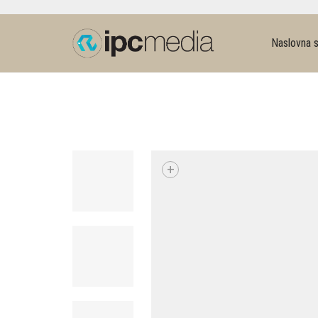
Naslovna s
+