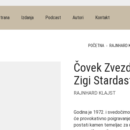
trana
Izdanja
Podcast
Autori
Kontakt
POČETNA
»
RAJNHARD 
Čovek Zvezd
Zigi Stardas
RAJNHARD KLAJST
Godina je 1972. i svedočim
će provokativno poigravanj
postati kamen temeljac za u