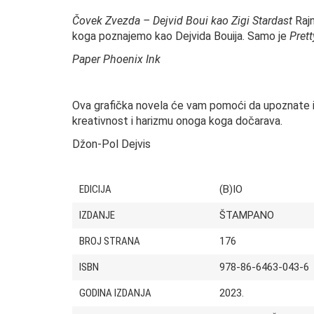
Čovek Zvezda – Dejvid Boui kao Zigi Stardast
Rajn
koga poznajemo kao Dejvida Bouija. Samo je
Prett
Paper Phoenix Ink
Ova grafička novela će vam pomoći da upoznate i
kreativnost i harizmu onoga koga dočarava.
Džon-Pol Dejvis
EDICIJA
(B)IO
IZDANJE
ŠTAMPANO
BROJ STRANA
176
ISBN
978-86-6463-043-6
GODINA IZDANJA
2023.