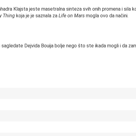
hadra Klajsta jeste masetralna sinteza svih onih promena i sila
y Thing
koja je je saznala za
Life on Mars
mogla ovo da načini.
 sagledate Dejvida Bouija bolje nego što ste ikada mogli i da z