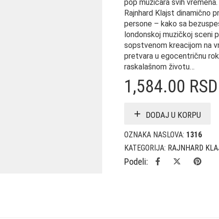
pop muzičara svih vremena.
Rajnhard Klajst dinamično 
persone – kako sa bezuspeš
londonskoj muzičkoj sceni p
sopstvenom kreacijom na vr
pretvara u egocentričnu rok
raskalašnom životu…
1,584.00
RSD
DODAJ U KORPU
OZNAKA NASLOVA:
1316
KATEGORIJA:
RAJNHARD KLA
Podeli: