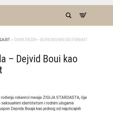
Pretraživanje
KLAJST
»
ČOVEK ZVEZDA – DEJVID BOUI KAO ZIGI STARDAST
a – Dejvid Boui kao
t
o rođenju rokenrol mesije ZIGIJA STARDASTA, čije
e seksualnim identitetom i rodnim ulogama
spon Dejvida Bouija kao jednog od najuticajnih