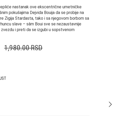
prepliće nastanak ove ekscentrične umetničke
nim pokušajima Dejvida Bouija da se probije na
re Zigija Stardasta, tako i sa njegovom borbom sa
huncu slave – sâm Boui sve se nezaustavnije
 zvezdu i preti da se izgubi u sopstvenom
Originalna
Trenutna
1,980.00
RSD
cena
cena
je
je:
bila:
1,584.00 RSD.
JST
1,980.00 RSD.