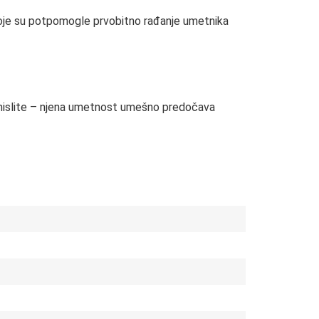
 koje su potpomogle prvobitno rađanje umetnika
amislite – njena umetnost umešno predočava