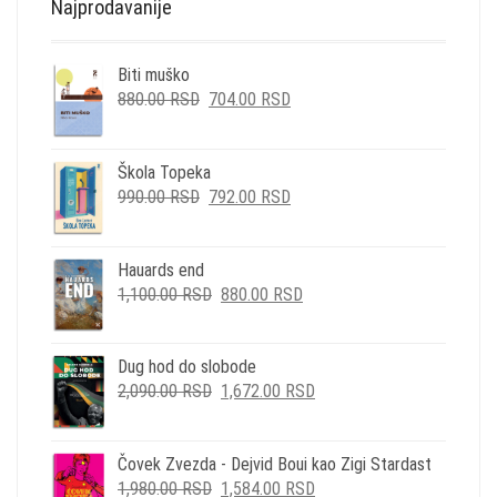
Najprodavanije
Biti muško
ORIGINALNA
TRENUTNA
880.00
RSD
704.00
RSD
CENA
CENA
JE
JE:
BILA:
704.00 RSD.
Škola Topeka
ORIGINALNA
TRENUTNA
880.00 RSD.
990.00
RSD
792.00
RSD
CENA
CENA
JE
JE:
BILA:
792.00 RSD.
Hauards end
ORIGINALNA
TRENUTNA
990.00 RSD.
1,100.00
RSD
880.00
RSD
CENA
CENA
JE
JE:
BILA:
880.00 RSD.
Dug hod do slobode
ORIGINALNA
TRENUTNA
1,100.00 RSD.
2,090.00
RSD
1,672.00
RSD
CENA
CENA
JE
JE:
BILA:
1,672.00 RSD.
Čovek Zvezda - Dejvid Boui kao Zigi Stardast
ORIGINALNA
TRENUTNA
2,090.00 RSD.
1,980.00
RSD
1,584.00
RSD