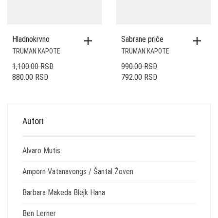
Hladnokrvno
Sabrane priče
TRUMAN KAPOTE
TRUMAN KAPOTE
ORIGINALNA
ORIGINALNA
1,100.00
RSD
990.00
RSD
TRENUTNA
CENA
TRENUTNA
CENA
880.00
RSD
792.00
RSD
CENA
JE
CENA
JE
JE:
BILA:
JE:
BILA:
880.00 RSD.
1,100.00 RSD.
792.00 RSD.
990.00 RSD.
Autori
Alvaro Mutis
Amporn Vatanavongs / Šantal Žoven
Barbara Makeda Blejk Hana
Ben Lerner