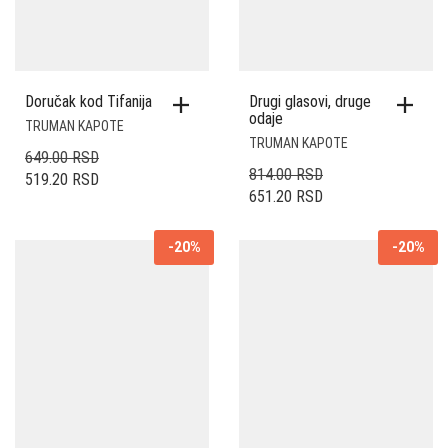
Doručak kod Tifanija
Drugi glasovi, druge
odaje
TRUMAN KAPOTE
TRUMAN KAPOTE
ORIGINALNA
649.00
RSD
ORIGINALNA
814.00
RSD
TRENUTNA
CENA
519.20
RSD
TRENUTNA
CENA
651.20
RSD
CENA
JE
CENA
JE
JE:
BILA:
JE:
BILA:
519.20 RSD.
649.00 RSD.
-20%
-20%
651.20 RSD.
814.00 RSD.