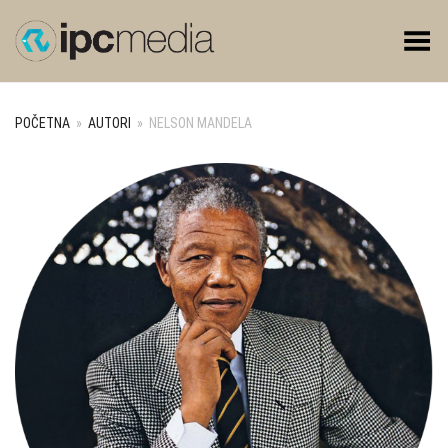
Toggle Menu
POČETNA
»
AUTORI
»
NELSON MANDELA