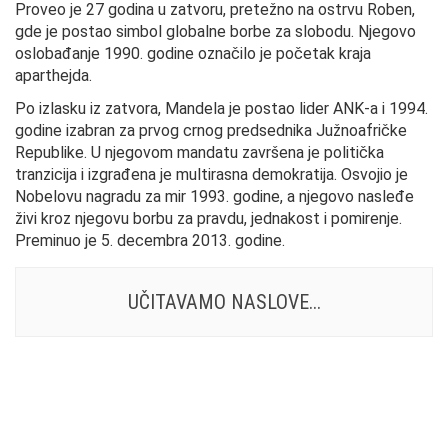
Proveo je 27 godina u zatvoru, pretežno na ostrvu Roben,
gde je postao simbol globalne borbe za slobodu. Njegovo
oslobađanje 1990. godine označilo je početak kraja
aparthejda.
Po izlasku iz zatvora, Mandela je postao lider ANK-a i 1994.
godine izabran za prvog crnog predsednika Južnoafričke
Republike. U njegovom mandatu završena je politička
tranzicija i izgrađena je multirasna demokratija. Osvojio je
Nobelovu nagradu za mir 1993. godine, a njegovo nasleđe
živi kroz njegovu borbu za pravdu, jednakost i pomirenje.
Preminuo je 5. decembra 2013. godine.
UČITAVAMO NASLOVE...