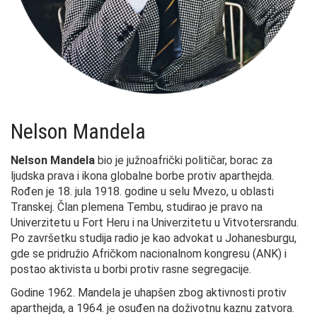
Nelson Mandela
Nelson Mandela
bio je južnoafrički političar, borac za
ljudska prava i ikona globalne borbe protiv aparthejda.
Rođen je 18. jula 1918. godine u selu Mvezo, u oblasti
Transkej. Član plemena Tembu, studirao je pravo na
Univerzitetu u Fort Heru i na Univerzitetu u Vitvotersrandu.
Po završetku studija radio je kao advokat u Johanesburgu,
gde se pridružio Afričkom nacionalnom kongresu (ANK) i
postao aktivista u borbi protiv rasne segregacije.
Godine 1962. Mandela je uhapšen zbog aktivnosti protiv
aparthejda, a 1964. je osuđen na doživotnu kaznu zatvora.